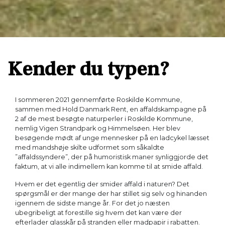
Kender du typen?
I sommeren 2021 gennemførte Roskilde Kommune,
sammen med Hold Danmark Rent, en affaldskampagne på
2 af de mest besøgte naturperler i Roskilde Kommune,
nemlig Vigen Strandpark og Himmelsøen. Her blev
besøgende mødt af unge mennesker på en ladcykel læsset
med mandshøje skilte udformet som såkaldte
”affaldssyndere”, der på humoristisk maner synliggjorde det
faktum, at vi alle indimellem kan komme til at smide affald.
Hvem er det egentlig der smider affald i naturen? Det
spørgsmål er der mange der har stillet sig selv og hinanden
igennem de sidste mange år. For det jo næsten
ubegribeligt at forestille sig hvem det kan være der
efterlader glasskår på stranden eller madpapir i rabatten.