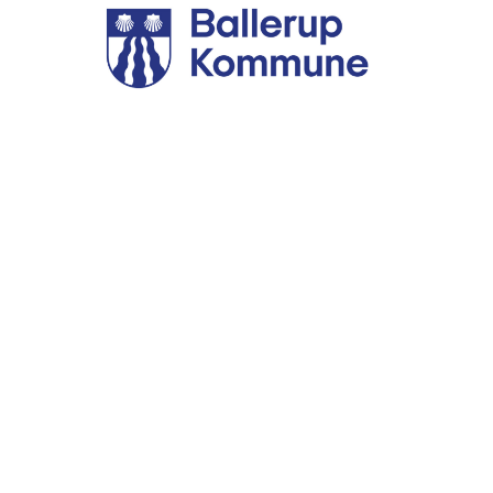
HDR bor i Ebeltoft og i
København
Hold Danmark Rent er fra 1. januar 2026 en del af
Econet, som du finder på Maltfabrikken i Ebeltoft eller i
Rådmandsgade i København.
Du er altid velkommen indenfor hos os!