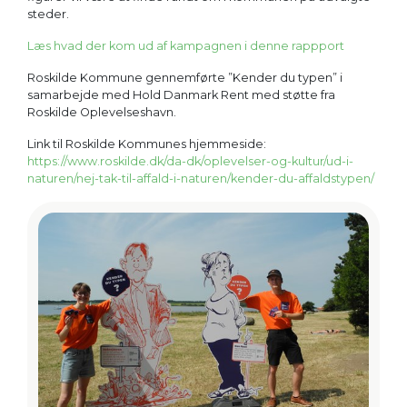
steder.
Læs hvad der kom ud af kampagnen i denne rappport
Roskilde Kommune gennemførte ”Kender du typen” i
samarbejde med Hold Danmark Rent med støtte fra
Roskilde Oplevelseshavn.
Link til Roskilde Kommunes hjemmeside:
https://www.roskilde.dk/da-dk/oplevelser-og-kultur/ud-i-
naturen/nej-tak-til-affald-i-naturen/kender-du-affaldstypen/