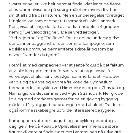
Svaret er heller ikke helt nemt at finde, idet langt de fleste
af os svarer afvisende på spørgsmålet om hvorvidt vi har
smidt affald fra os i naturen. Men en undersøgelse foretaget
i England, og som er bragt til Danmark af Hold Danmark
Rent, viser at langt de fleste af os kan inddeles i 4 grupper
nemlig ”De velopdragne”, ”De selvretfærdige”,
”Bebrejderne” og ”De flove”. Det er denne undersøgelse
der danner baggrund for den sommerkampagne, som
Roskilde Kommune gennemførte sidste år og som bar
navnet ”Kender du typen”
Formålet med kampagnen var at sætte fokus på det faktum
at vi alle kan gøre en stor forskel ved at tage ansvar for
vores eget affald, når vi besøger sommerlandet. Metoden
var dialog da Anna og Andrea fra Roskilde Gymnasium
bemandede ladcyklen ved Himmelsøen og Ida, Christian og
Nanna gjorde det samme ved Vigen Strandpark. Her gik de
i dialog med områdets gæster for på en sjov og hyggelig
måde at få synliggjort udfordringen med affaldet. De delte
også lommeaskebægre ud til de interesserede rygere.
Kampagnen sluttede i august, og ladcyklen genoptog sit
daglige virke på Roskilde Oplevelseshavn, mens de store
figurer vil være at finde rundt om i kommunen på udvalgte