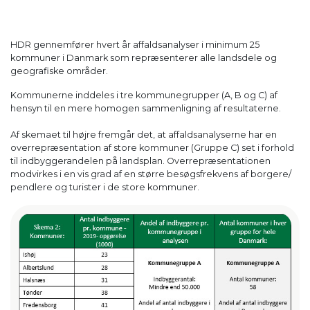
HDR gennemfører hvert år affaldsanalyser i minimum 25
kommuner i Danmark som repræsenterer alle landsdele og
geografiske områder.
Kommunerne inddeles i tre kommunegrupper (A, B og C) af
hensyn til en mere homogen sammenligning af resultaterne.
Af skemaet til højre fremgår det, at affaldsanalyserne har en
overrepræsentation af store kommuner (Gruppe C) set i forhold
til indbyggerandelen på landsplan. Overrepræsentationen
modvirkes i en vis grad af en større besøgsfrekvens af borgere/
pendlere og turister i de store kommuner.