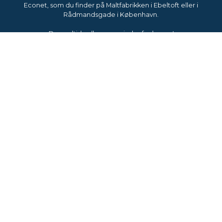
Econet, som du finder på Maltfabrikken i Ebeltoft eller i
Rådmandsgade i København.
Du er altid velkommen indenfor hos os!
Kontakt Hold Danmark Rent
Hold Danmark Rent
Projektleder Katrine Dunham
KD@holddanmarkrent.dk
Tlf.: 61 40 42 28