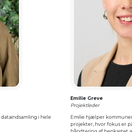
Emilie Greve
Projektleder
Emilie hjælper kommuner
g dataindsamling i hele
projekter, hvor fokus er p
håndtering af henkastet af