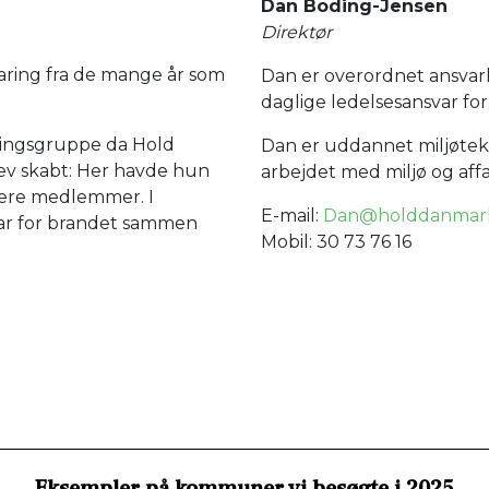
Dan Boding-Jensen
Direktør
aring fra de mange år som
Dan er overordnet ansvar
daglige ledelsesansvar fo
ringsgruppe da Hold
Dan er uddannet miljøtek
ev skabt: Her havde hun
arbejdet med miljø og aff
enere medlemmer. I
E-mail:
Dan@holddanmark
var for brandet sammen
Mobil: 30 73 76 16