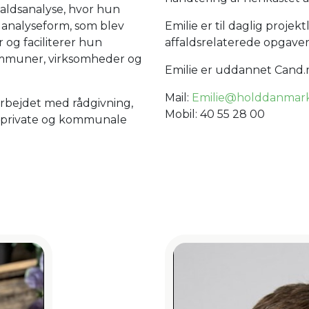
ffaldsanalyse, hvor hun
Emilie er til daglig proje
n analyseform, som blev
affaldsrelaterede opgave
 og faciliterer hun
ommuner, virksomheder og
Emilie er uddannet Cand.m
Mail:
Emilie@holddanmark
arbejdet med rådgivning,
Mobil: 40 55 28 00
 private og kommunale