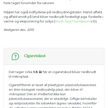
hele taget forsvinder fra naturen.
Miljøet har også indflydelse på nedbrydningstiden. Marint affald
og affald smidt på land bliver nedbrudt forskelligt pga. forskelle i
varme og eksponering for sollys (
North Sea Foundation
s.10).
Redigeret dec. 2019
Cigaretskod
Det tager cirka
1–5 år
før et cigaretskod bliver nedbrudt
til mikroplast.
Cigaretfilteret er lavet af plasttypen
p
lastcelluloseacetat,
en ikke-biologisk nedbrydelig plast, der bliver til
mikroplast.
Det er imidlertid ikke kun
plastcelluloseacetatet, der er skadeligt. Giftige kemikalier
og restprodukter fra tobakken lagres i skoddet, hvorefter
de udledes i vores vandmiljøer og natur.
(
Kilder: NOAA -