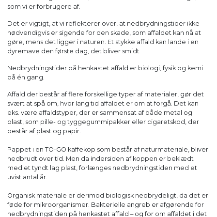
som vi er forbrugere af.
Det er vigtigt, at vi reflekterer over, at nedbrydningstider ikke
nødvendigvis er sigende for den skade, som affaldet kan nå at
gøre, mens det ligger i naturen. Et stykke affald kan lande i en
dyremave den første dag, det bliver smidt
Nedbrydningstider på henkastet affald er biologi, fysik og kemi
på én gang.
Affald der består af flere forskellige typer af materialer, gør det
svært at spå om, hvor lang tid affaldet er om at forgå. Det kan
eks. være affaldstyper, der er sammensat af både metal og
plast, som pille- og tyggegummipakker eller cigaretskod, der
består af plast og papir.
Pappet i en TO-GO kaffekop som består af naturmateriale, bliver
nedbrudt over tid. Men da indersiden af koppen er beklædt
med et tyndt lag plast, forlænges nedbrydningstiden med et
uvist antal år.
Organisk materiale er derimod biologisk nedbrydeligt, da det er
føde for mikroorganismer. Bakterielle angreb er afgørende for
nedbrydningstiden på henkastet affald – og for om affaldet i det