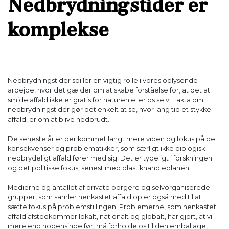
Nedbrydningstider er
komplekse
Nedbrydningstider spiller en vigtig rolle i vores oplysende
arbejde, hvor det gælder om at skabe forståelse for, at det at
smide affald ikke er gratis for naturen eller os selv. Fakta om
nedbrydningstider gør det enkelt at se, hvor lang tid et stykke
affald, er om at blive nedbrudt.
De seneste år er der kommet langt mere viden og fokus på de
konsekvenser og problematikker, som særligt ikke biologisk
nedbrydeligt affald fører med sig. Det er tydeligt i forskningen
og det politiske fokus, senest med plastikhandleplanen.
Medierne og antallet af private borgere og selvorganiserede
grupper, som samler henkastet affald op er også med til at
sætte fokus på problemstillingen. Problemerne, som henkastet
affald afstedkommer lokalt, nationalt og globalt, har gjort, at vi
mere end nogensinde før, må forholde os til den emballage,