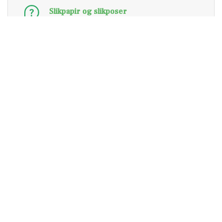
Slikpapir og slikposer
Eksempler på kommuner vi besøgte i 2025
HDR bor i Ebeltoft og i