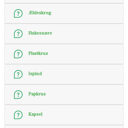
Æbleskrog
Fiskesnøre
Plastkrus
Ispind
Papkrus
Kapsel